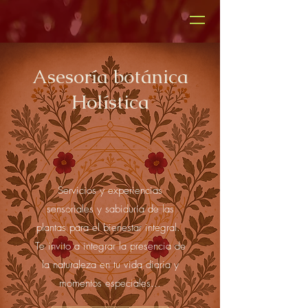
Asesoría botánica
Holística
Servicios y experiencias
sensoriales y sabiduría de las
plantas para el bienestar integral.
Te invito a integrar la presencia de
la naturaleza en tu vida diaria y
momentos especiales...