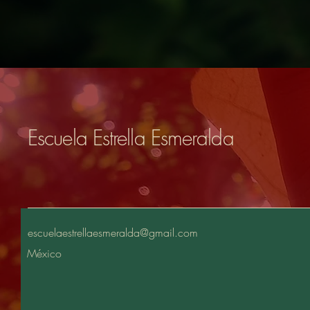
Escuela Estrella Esmeralda
escuelaestrellaesmeralda@gmail.com
México