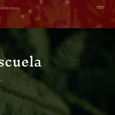
ontáctanos
Escuela
..