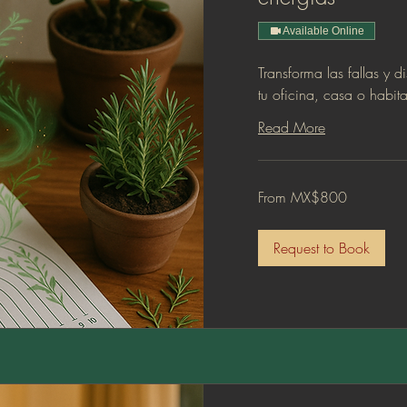
Available Online
Transforma las fallas y d
tu oficina, casa o habit
Read More
From
From MX$800
800
Mexican
pesos
Request to Book