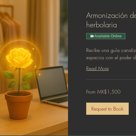
Armonización de
herbolaria
Available Online
Recibe una guía canali
espacios con el poder de
Read More
From
From MX$1,500
1,500
Mexican
pesos
Request to Book