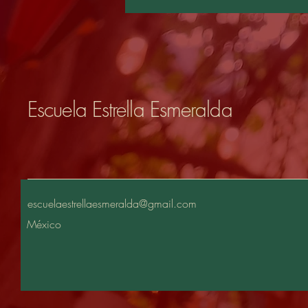
Escuela Estrella Esmeralda
escuelaestrellaesmeralda@gmail.com
México