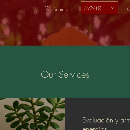
MXN ($)
C
Our Services
Evaluación y ar
energías