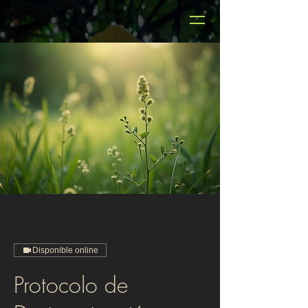
Disponible online
Protocolo de