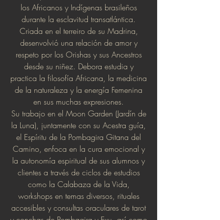
los Africanos y Indígenas brasileños
durante la esclavitud transatlántica.
Criada en el terreiro de su Madrina,
desenvolvió una relación de amor y
respeto por los Orishas y sus Ancestros
desde su niñez. Debora estudia y
practica la filosofía Africana, la medicina
de la naturaleza y la energía Femenina
en sus muchas expresiones.
Su trabajo en el Moon Garden (Jardín de
la Luna), juntamente con su Acestra guía,
el Espíritu de la Pombagira Gitana del
Camino, enfoca en la cura emocional y
la autonomía espiritual de sus alumnos y
clientes a través de ciclos de estudios
como la Calabaza de la Vida,
workshops en temas diversos, rituales
accesibles y consultas oraculares de tarot
y conchas de Pombagira y Exu, así como