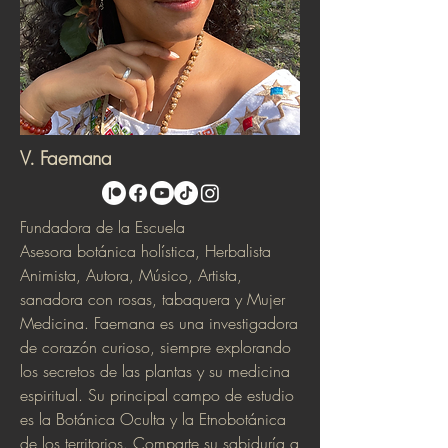
V. Faemana
Fundadora de la Escuela
Asesora botánica holística, Herbalista
Animista, Autora, Músico, Artista,
sanadora con rosas, tabaquera y Mujer
Medicina. Faemana es una investigadora
de corazón curioso, siempre explorando
los secretos de las plantas y su medicina
espiritual. Su principal campo de estudio
es la Botánica Oculta y la Etnobotánica
de los territorios. Comparte su sabiduría a