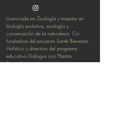
Licenciada en Zoología y maestra en
biología evolutiva, ecología y
conservación de la naturaleza. Co-
fundadora del proyecto Santé Bienestar
Holístico y directora del programa
educativo Diálogos con Plantas
Sagradas.
Es una mujer medicina que guía
procesos de sanación y aprendizaje con
plantas, medicinas ancestrales, música,
retiros, ceremonias y talleres. Recibe gran
parte de su entrenamiento de plantas
maestras en la Amazonía Peruana.
Dedica su vida al estudio del mundo
natural, psiconáutica y medicina
tradicional, buscando adaptar sus
aprendizajes al contexto social y