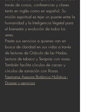
través de cursos, conferencias y clases
tanto en inglés como en español. Su
misión espiritual es tejer un puente entre la
humanidad y la Inteligencia Vegetal para
el bienestar y evolución de todos los
seres.
Presta sus servicios a quienes van en
busca de claridad en sus vidas a través
de lecturas de Oráculo de las Hadas,
Lectura de tabaco y Terapias con rosas.
También facilita círculos de cacao y
círculos de sanación con Rosas.
Faemana Asesora Botánica Holística -
Dossier y servicios