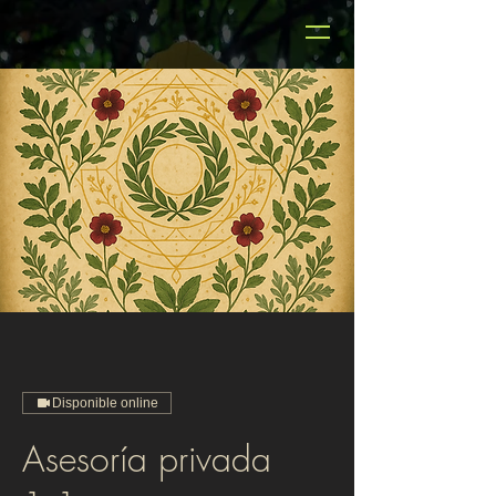
Disponible online
Asesoría privada