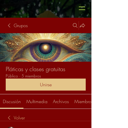
Grupos
Pláticas y clases gratuitas
Público
·
5 miembros
Unirse
Discusión
Multimedia
Archivos
Miembros
Volver