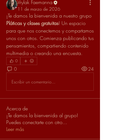
Vrylak Faemanna
11 de marzo de 2026
¡Te damos la bienvenida a nuestro grupo 
Pláticas y clases gratuitas
! Un espacio 
para que nos conectemos y compartamos 
unos con otros. Comienza publicando tus 
pensamientos, compartiendo contenido 
multimedia o creando una encuesta.
0
0
24
Escribir un comentario...
Acerca de
¡Te damos la bienvenida al grupo!
Puedes conectarte con otro
...
Leer más