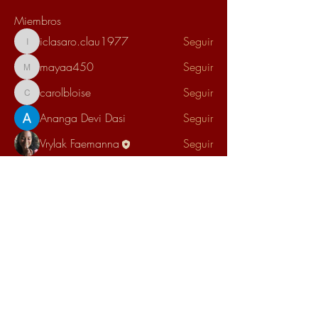
Miembros
iclasaro.clau1977
Seguir
iclasaro.clau1977
mayaa450
Seguir
mayaa450
carolbloise
Seguir
carolbloise
Ananga Devi Dasi
Seguir
Vrylak Faemanna
Seguir
Ver todos los miembros (5)
Escuela Estrella Esmeralda
escuelaestrellaesmeralda@gmail.com
México