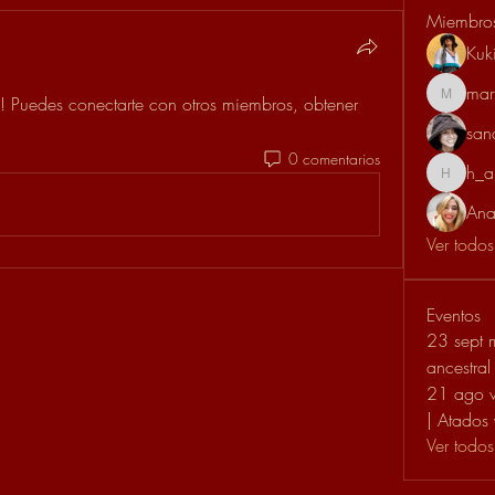
Miembro
Kuk
mar
! Puedes conectarte con otros miembros, obtener 
martagar
san
0 comentarios
h_a
h_aren
Ana 
Ver todos
Eventos
23 sept m
ancestral
21 ago vi
| Atados 
Ver todos