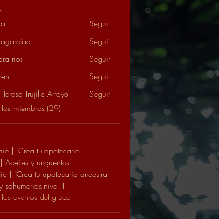
s
ia
Seguir
tagarciac
Seguir
ciac
dra rios
Seguir
ren
Seguir
Teresa Trujillo Arroyo
Seguir
 los miembros (29)
ié | 'Crea tu apotecario
 | Aceites y unguentos'
e | 'Crea tu apotecario ancestral
y sahumerios nivel II'
 los eventos del grupo