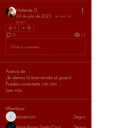
Malenita D
24 de julio de 2025
·
se unió al
grupo.
0
0
11
Write a comment...
Acerca de
¡Te damos la bienvenida al grupo!
Puedes conectarte con otro
...
Leer más
Miembros
elizamiron
Seguir
elizamiron
Animalogia Santa Cruz
Seguir