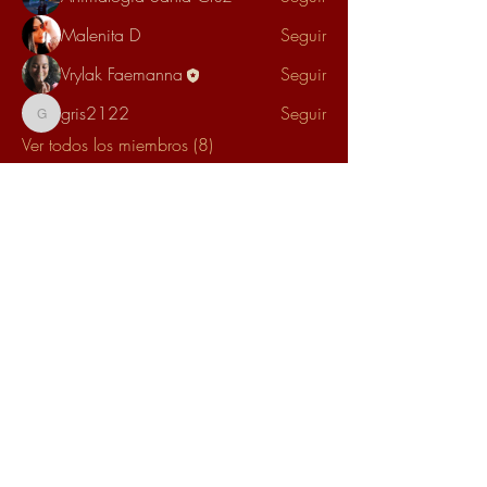
Malenita D
Seguir
Vrylak Faemanna
Seguir
gris2122
Seguir
gris2122
Ver todos los miembros (8)
Escuela Estrella Esmeralda
escuelaestrellaesmeralda@gmail.com
México