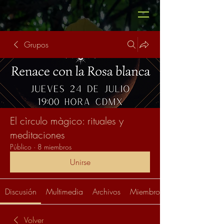
Grupos
El cìrculo màgico: rituales y
meditaciones
Público
·
8 miembros
Unirse
Discusión
Multimedia
Archivos
Miembros
Volver