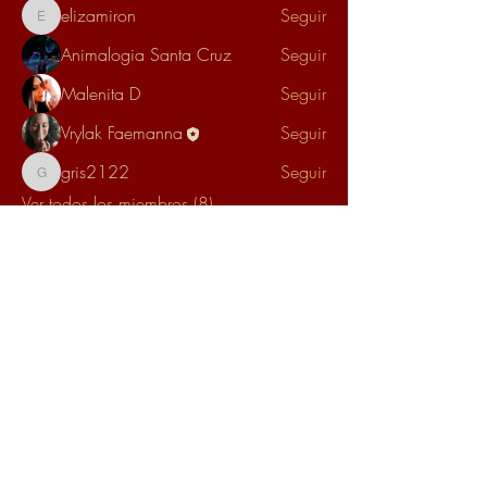
elizamiron
Seguir
elizamiron
Animalogia Santa Cruz
Seguir
Malenita D
Seguir
Vrylak Faemanna
Seguir
gris2122
Seguir
gris2122
Ver todos los miembros (8)
Escuela Estrella Esmeralda
escuelaestrellaesmeralda@gmail.com
México