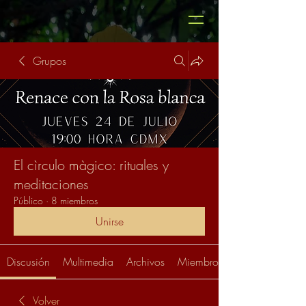
Grupos
El cìrculo màgico: rituales y
meditaciones
Público
·
8 miembros
Unirse
Discusión
Multimedia
Archivos
Miembros
Volver