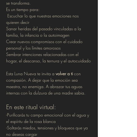
se transforma.
Es un tiempo para:
 Escuchar lo que nuestras emociones nos 
quieren decir
Sanar heridas del pasado vinculadas a la 
familia, la infancia o la autoimagen
Crear nuevos compromisos con el cuidado 
personal y los límites amorosos 
Sembrar intenciones relacionadas con el 
hogar, el descanso, la ternura y el autocuidado
Esta Luna Nueva te invita a 
volver a ti
 con 
compasión. A dejar que la emoción sea 
maestra, no enemiga. A abrazar tus aguas 
internas con la dulzura de una madre sabia.
En este ritual virtual:
-Purificarás tu campo emocional con el agua y 
el espíritu de la rosa blanca
-Soltarás miedos, tensiones y bloqueos que ya 
no deseas cargar