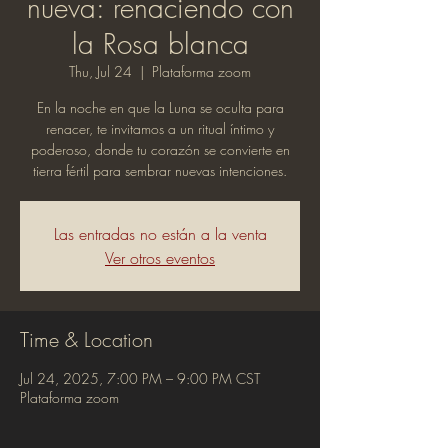
nueva: renaciendo con
la Rosa blanca
Thu, Jul 24
  |  
Plataforma zoom
En la noche en que la Luna se oculta para
renacer, te invitamos a un ritual íntimo y
poderoso, donde tu corazón se convierte en
tierra fértil para sembrar nuevas intenciones.
Las entradas no están a la venta
Ver otros eventos
Time & Location
Jul 24, 2025, 7:00 PM – 9:00 PM CST
Plataforma zoom