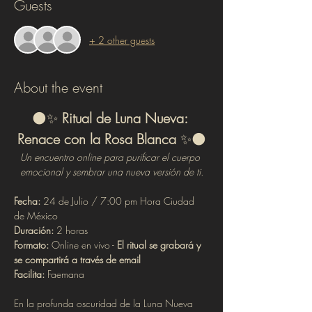
Guests
+ 2 other guests
About the event
🌑✨ 
Ritual de Luna Nueva: 
Renace con la Rosa Blanca
 ✨🌑
Un encuentro online para purificar el cuerpo 
emocional y sembrar una nueva versión de ti.
Fecha:
 24 de Julio / 7:00 pm Hora Ciudad 
de México
Duración:
 2 horas
Formato:
 Online en vivo - 
El ritual se grabará y 
se compartirá a través de email
Facilita:
 Faemana
En la profunda oscuridad de la Luna Nueva 