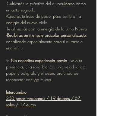
-Cultivarás la práctica del autocuidado como 
un acto sagrado
-Crearás tu frase de poder para sembrar la 
energía del nuevo ciclo
-Te alinearás con la energía de la Luna Nueva 
-
Recibirás un mensaje oracular personalizado
, 
canalizado especialmente para ti durante el 
encuentro
✨ 
No necesitas experiencia previa.
 Solo tu 
presencia, una rosa blanca, una vela blanca, 
papel y boligrafo y el deseo profundo de 
reconectar contigo misma.
Intercambio
350 pesos mexicanos / 19 dolares / 67 
soles / 17 euros
Pagos en Mexico:
Formas de pago:
-Depositos en OXXO 5101 2537 0677 9368