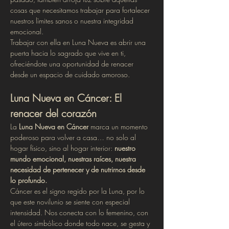
cosas que necesitamos trabajar para fortalecer 
nuestros lìmites sanos o nuestra integridad 
emocional.
Trabajar con ella en Luna Nueva es abrir una 
puerta hacia lo sagrado que vive en ti, 
ofreciéndote una oportunidad de renacer 
desde un espacio de cuidado amoroso.
Luna Nueva en Cáncer: El 
renacer del corazón
La 
Luna Nueva en Cáncer
 marca un momento 
poderoso para volver a casa… no solo al 
hogar físico, sino al hogar interior: 
nuestro 
mundo emocional, nuestras raíces, nuestra 
necesidad de pertenecer y de nutrirnos desde 
lo profundo.
Cáncer es el signo regido por la Luna, por lo 
que este novilunio se siente con especial 
intensidad. Nos conecta con lo femenino, con 
el útero simbólico donde todo nace, se gesta y 