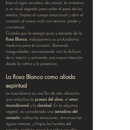
bajo el signo acuàtico de càncer, te invitamos 
a un ritual sagrado para soltar el peso de los 
miedos, limpiar el cuerpo emocional y abrir el 
corazón al nuevo ciclo con ternura, poder y 
conciencia.
Guiadxs por la energía pura y elevada de la 
Rosa Blanca
, trabajaremos su profundìsima 
medicina para el corazòn, liberando 
inseguridades, reconectando con la dulzura 
de tu interior y activando una nueva intención 
desde la calma y la presencia.
La Rosa Blanca como aliada 
espiritual
La rosa blanca es una flor de alta vibración 
que simboliza la 
pureza del alma
, el 
amor 
incondicional
 y la 
claridad
. En la alquimia 
vegetal, es considerada una 
sanadora del 
corazón
: calma las emociones, armoniza las 
aguas internas, y limpia las heridas del 
pasado, tambièn arroja luz sobre aquellas 