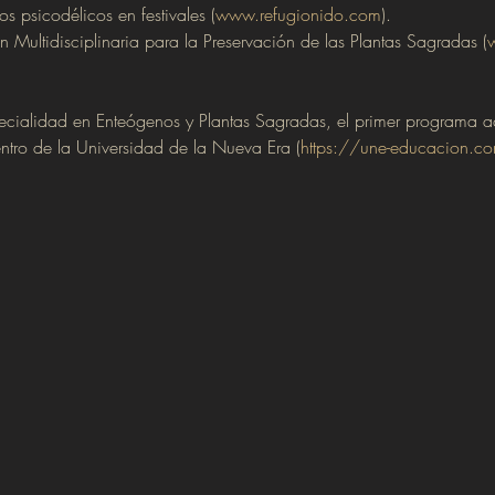
psicodélicos en festivales (
www.refugionido.com
).
 Multidisciplinaria para la Preservación de las Plantas Sagradas (
w
pecialidad en Enteógenos y Plantas Sagradas, el primer programa 
ntro de la Universidad de la Nueva Era (
https://une-educacion.c