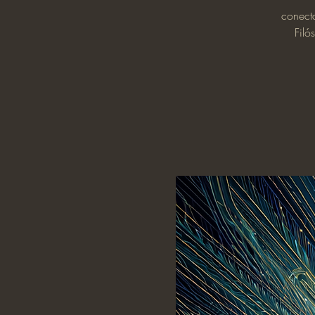
conect
Filó