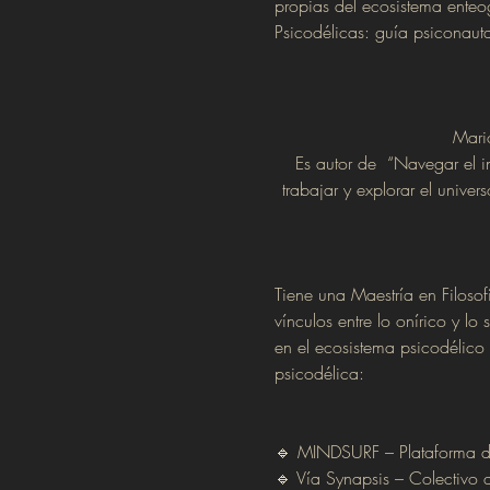
propias del ecosistema enteo
Psicodélicas: guía psiconauta
Mari
Es autor de  “Navegar el i
trabajar y explorar el univer
Tiene una Maestría en Filoso
vínculos entre lo onírico y l
en el ecosistema psicodélico
psicodélica:
🔹 MINDSURF – Plataforma de
🔹 Vía Synapsis – Colectivo 