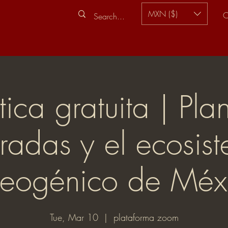
MXN ($)
C
tica gratuita | Pla
radas y el ecosis
teogénico de Méx
Tue, Mar 10
  |  
plataforma zoom