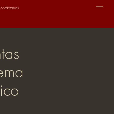
ontáctanos
ntas
tema
ico