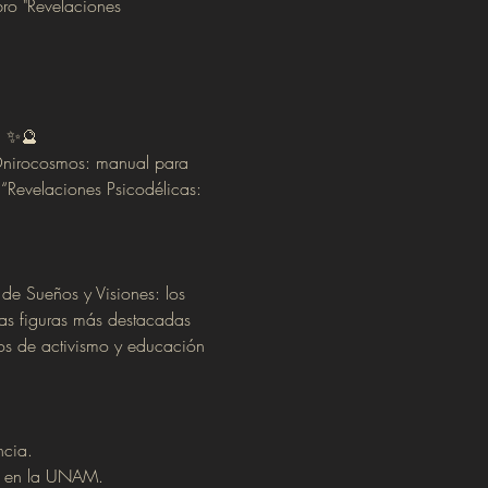
ro "Revelaciones 
) ✨🔮
 “Onirocosmos: manual para 
 “Revelaciones Psicodélicas: 
de Sueños y Visiones: los 
las figuras más destacadas 
os de activismo y educación 
ncia.
as en la UNAM.