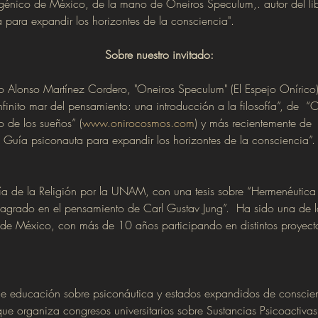
génico de México, de la mano de Oneiros Speculum,. autor del lib
 para expandir los horizontes de la consciencia".
Sobre nuestro invitado:
o Alonso Martínez Cordero, "Oneiros Speculum" (El Espejo Onírico
nfinito mar del pensamiento: una introducción a la filosofía”, de 
so de los sueños” (
www.onirocosmos.com
) y más recientemente de 
Guía psiconauta para expandir los horizontes de la consciencia”.
fía de la Religión por la UNAM, con una tesis sobre “Hermenéutica 
o sagrado en el pensamiento de Carl Gustav Jung”.  Ha sido una de 
 de México, con más de 10 años participando en distintos proyect
 educación sobre psiconáutica y estados expandidos de conscie
que organiza congresos universitarios sobre Sustancias Psicoactiv