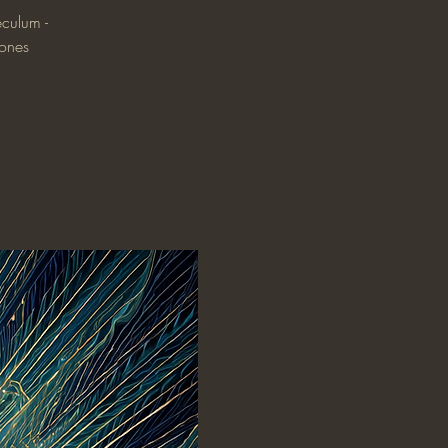
culum -
iones