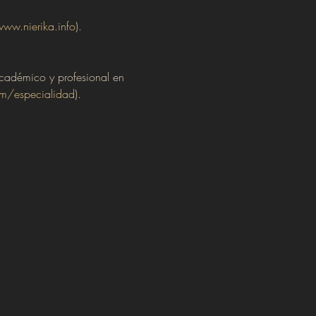
ww.nierika.info
).
académico y profesional en 
om/especialidad
).