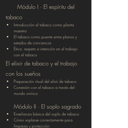
	Módulo I · El espíritu del 
tabaco
Introducción al tabaco como planta 
maestra
El tabaco como puente entre planos y 
estados de conciencia
Ética, respeto e intención en el trabajo 
con el tabaco
El elixir de tabaco y el trabajo 
con los sueños
Preparación ritual del elixir de tabaco
Conexión con el tabaco a través del 
mundo onírico
Módulo II · El soplo sagrado
Enseñanza básica del soplo de tabaco
Cómo soplarse correctamente para 
limpieza y protección