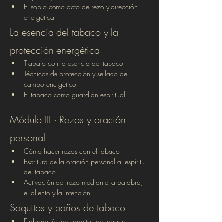
El soplo como acto de rezo y dirección 
energética
La esencia del tabaco y la 
protección energética
Trabajo con la esencia del tabaco
Técnicas de protección y sellado del 
campo energético
El tabaco como guardián espiritual
Módulo III · Rezos y oración 
personal
Cómo hacer rezos con el tabaco
Escritura de la oración personal al espíritu 
del tabaco
Activación del rezo mediante la palabra, 
el aliento y la intención
Saquitos y baños de tabaco
Elaboración de saquitos de tabaco