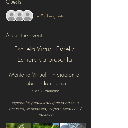
Guests
+ 7 other guests
About the event
Escuela Virtual Estrella 
Esmeralda presenta:
Mentoría Virtual | Iniciación al 
abuelo Tamacuro
Con V. Faemana
Explora los poderes del gran ta.ba.co o 
tamacuro, su medicina, magia y ritual con V. 
Faemana