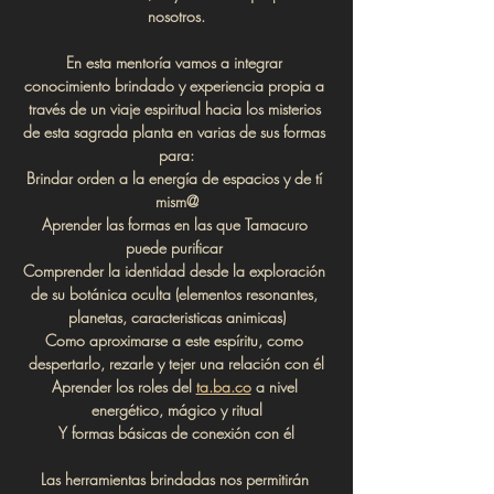
nosotros.
En esta mentoría vamos a integrar 
conocimiento brindado y experiencia propia a 
través de un viaje espiritual hacia los misterios 
de esta sagrada planta en varias de sus formas 
para:
Brindar orden a la energía de espacios y de tí 
mism@
Aprender las formas en las que Tamacuro 
puede purificar 
Comprender la identidad desde la exploración 
de su botánica oculta (elementos resonantes, 
planetas, caracteristicas animicas)
Como aproximarse a este espíritu, como 
despertarlo, rezarle y tejer una relación con él
Aprender los roles del 
ta.ba.co
 a nivel 
energético, mágico y ritual
Y formas básicas de conexión con él
Las herramientas brindadas nos permitirán 