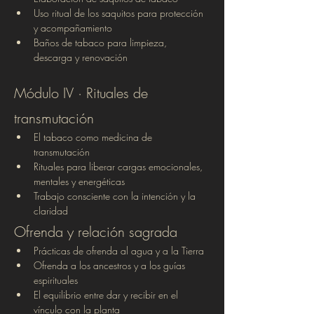
Uso ritual de los saquitos para protección 
y acompañamiento
Baños de tabaco para limpieza, 
descarga y renovación
Módulo IV · Rituales de 
transmutación
El tabaco como medicina de 
transmutación
Rituales para liberar cargas emocionales, 
mentales y energéticas
Trabajo consciente con la intención y la 
claridad
Ofrenda y relación sagrada
Prácticas de ofrenda al agua y a la Tierra
Ofrenda a los ancestros y a los guías 
espirituales
El equilibrio entre dar y recibir en el 
vínculo con la planta