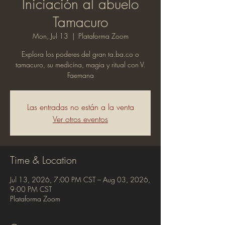
Iniciación al abuelo
Tamacuro
Mon, Jul 13
  |  
Plataforma Zoom
Explora los poderes del gran ta.ba.co o
tamacuro, su medicina, magia y ritual con V.
Faemana
Las entradas no están a la venta
Ver otros eventos
Time & Location
Jul 13, 2026, 7:00 PM CST – Aug 03, 2026,
9:00 PM CST
Plataforma Zoom