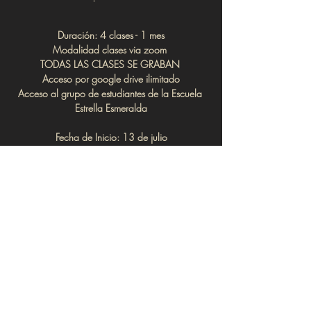
Duración: 4 clases - 1 mes
Modalidad clases via zoom 
TODAS LAS CLASES SE GRABAN 
Acceso por google drive ilimitado
Acceso al grupo de estudiantes de la Escuela 
Estrella Esmeralda
Fecha de Inicio: 13 de julio
1 clase semanal
Horario fijo: 7:00 pm hora Ciudad de México
Intercambio: 2000 pesos mexicanos / 115 
dolares / 122 dolares paypal 
para pagos por venmo, paypal envia un 
mensaje 
-
Aquí
-
Clases via Zoom
Bienvenid@s todos aquellos que deseen 