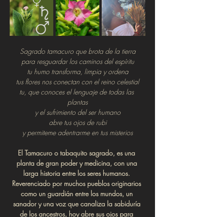
Sagrado tamacuro que brota de la tierra
para resguardar los caminos del espíritu
tu humo transforma, limpia y ordena
tus flores nos conectan con el reino celestial
tu, que conoces el lenguaje de todas las 
plantas
y el sufrimiento del ser humano
abre tus ojos de rubi
y permiteme adentrarme en tus misterios
El Tamacuro o tabaquito sagrado, es una 
planta de gran poder y medicina, con una 
larga historia entre los seres humanos. 
Reverenciado por muchos pueblos originarios 
como un guardián entre los mundos, un 
sanador y una voz que canaliza la sabiduría 
de los ancestros, hoy abre sus ojos para 