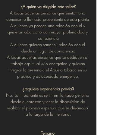
¿A quién va dirigido este taller?
A todas aquellas personas que sientan una 
conexión o llamado proveniente de esta planta.
A quienes ya poseen una relación con él y 
quisieran abarcarlo con mayor profundidad y 
consciencia
A quienes quieran sanar su relación con él 
desde un lugar de consciencia
A todas aquellas personas que se dediquen al 
trabajo espiritual y/o energético y quieran 
integrar la presencia el Abuelo tabaco en su 
práctica y autocuidado energético.
¿requiere experiencia previa?
No. Lo importante es sentir un llamado genuino 
desde el corazón y tener la disposición de 
realizar el proceso espiritual que se desarrolla 
a lo largo de la mentoría.
Temario 