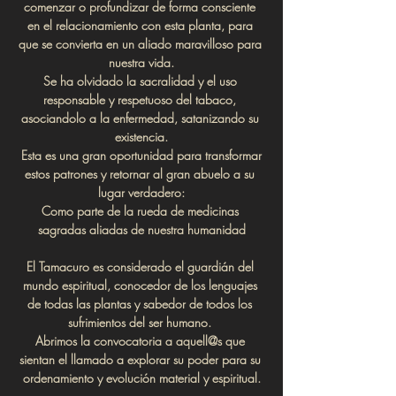
comenzar o profundizar de forma consciente 
en el relacionamiento con esta planta, para 
que se convierta en un aliado maravilloso para 
nuestra vida.
Se ha olvidado la sacralidad y el uso 
responsable y respetuoso del tabaco, 
asociandolo a la enfermedad, satanizando su 
existencia.
 Esta es una gran oportunidad para transformar 
estos patrones y retornar al gran abuelo a su 
lugar verdadero:
Como parte de la rueda de medicinas 
sagradas aliadas de nuestra humanidad
El Tamacuro es considerado el guardián del 
mundo espiritual, conocedor de los lenguajes 
de todas las plantas y sabedor de todos los 
sufrimientos del ser humano. 
Abrimos la convocatoria a aquell@s que 
sientan el llamado a explorar su poder para su 
ordenamiento y evolución material y espiritual.