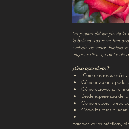
Las puertas del templo de la R
la belleza. Las rosas han ac
símbolo de amor. Explora los
mujer medicina, caminante d
¿Que aprenderás?:
 Como las rosas están vi
Cómo invocar el poder de
Cómo aprovechar al máxi
Desde experiencia de la 
Como elaborar preparad
Cómo las rosas pueden t
Haremos varias prácticas, din