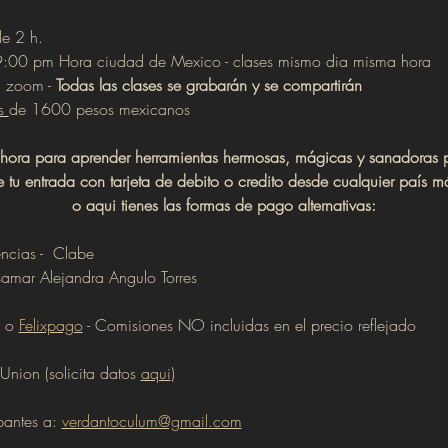
de 2 h.
a 9:00 pm Hora ciudad de Mexico - clases mismo dia misma hora
a zoom - 
Todas las clases se grabarán y se compartirán
s 
de 1600 pesos mexicanos
 ahora para aprender herramientas hermosas, mágicas y sanadoras p
 tu entrada con tarjeta de debito o credito desde cualquier país 
o aqui tienes las formas de pago alternativas:
ncias -  Clabe 
r Alejandra Angulo Torres
 o 
Felixpago
 - Comisiones NO incluidas en el precio reflejado
Union (solicita datos 
aqui
)
antes a: 
verdantoculum@gmail.com