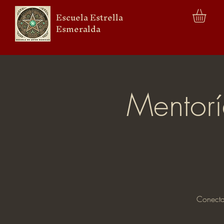
Escuela Estrella
Esmeralda
Mentorí
Conecta 