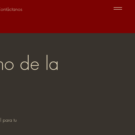
ontáctanos
no de la
l para tu