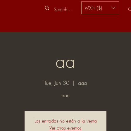
MXN ($)
C
aa
Tue, Jun 30
  |  
aaa
aaa
Las entradas no están a la venta
Ver otros eventos