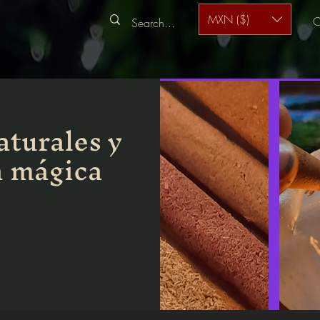
MXN ($)
C
aturales y
a mágica
s