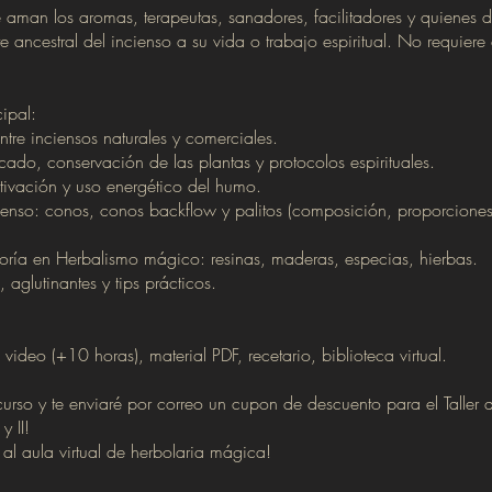
 aman los aromas, terapeutas, sanadores, facilitadores y quienes 
rte ancestral del incienso a su vida o trabajo espiritual. No requiere
ipal:
ntre inciensos naturales y comerciales.
ado, conservación de las plantas y protocolos espirituales.
ctivación y uso energético del humo.
ienso: conos, conos backflow y palitos (composición, proporciones
oría en Herbalismo mágico: resinas, maderas, especias, hierbas.
 aglutinantes y tips prácticos.
video (+10 horas), material PDF, recetario, biblioteca virtual.
curso y te enviaré por correo un cupon de descuento para el Taller 
y II!
al aula virtual de herbolaria mágica!