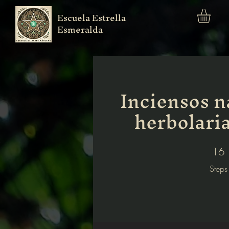
Escuela Estrella
Esmeralda
Inciensos n
herbolari
16 Step
16
Steps