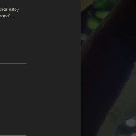
orar estoy
ana"...