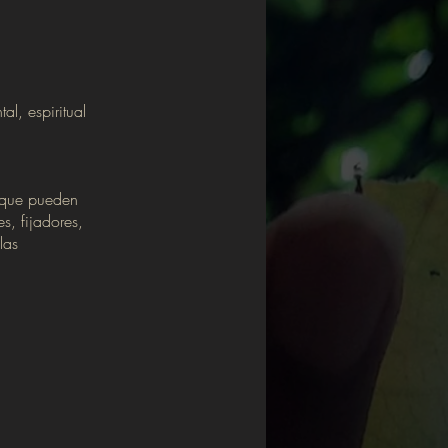
al, espiritual
s que pueden
s, fijadores,
las