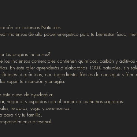
ración de Inciensos Naturales
ar inciensos de alto poder energético para tu bienestar físico, ment
.
er tus propios inciensos?
e los inciensos comerciales contienen químicos, carbón y aditivo
ias. En este taller aprenderás a elaborarlos 100% naturales, sin sale
tificiales ni químicos, con ingredientes fáciles de conseguir y fórmu
les según tu intención y energía.
 este curso de ayudará a:
ogar, negocio y espacios con el poder de los humos sagrados.
tuales, terapias, yoga y ceremonias.
 para ti y tu familia.
emprendimiento artesanal.