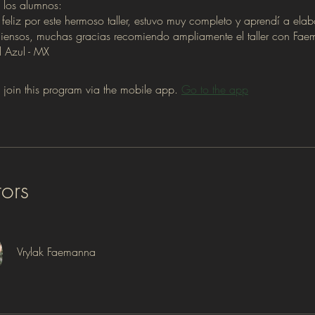
 los alumnos:
 feliz por este hermoso taller, estuvo muy completo y aprendí a elab
iensos, muchas gracias recomiendo ampliamente el taller con Faem
 join this program via the mobile app.
Go to the app
tors
Vrylak Faemanna