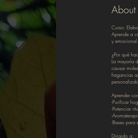
About
Curso: Elabo
Aprende a cre
y emocional
¿Por qué hac
La mayoría d
causar molest
fragancias ar
personalizab
Aprender con
-Purificar h
-Potenciar ri
-Aromaterapia
-Bases para 
Dirigido a: