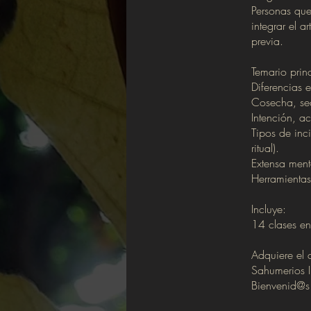
Personas que
integrar el a
previa.
Temario princ
Diferencias e
Cosecha, sec
Intención, a
Tipos de inc
ritual).
Extensa ment
Herramientas,
Incluye:
14 clases en 
Adquiere el 
Sahumerios I 
Bienvenid@s 