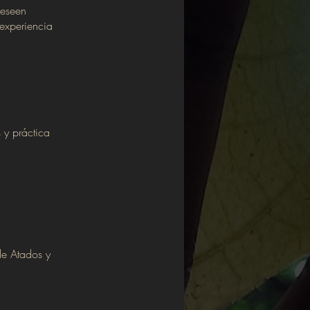
deseen
 experiencia
 y práctica
de Atados y