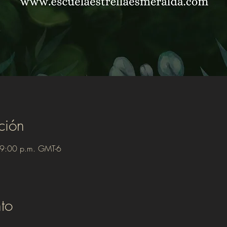
ción
 9:00 p.m. GMT-6
to