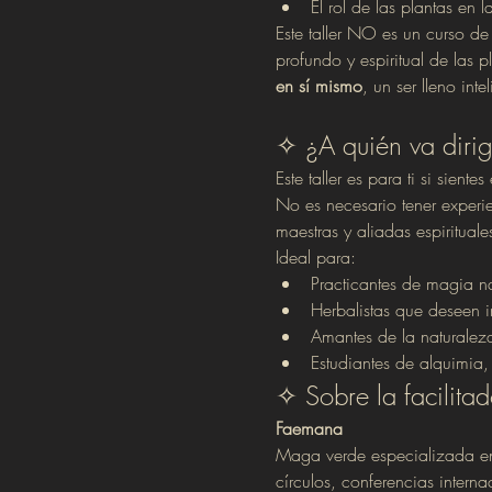
El rol de las plantas en l
Este taller NO es un curso de
profundo y espiritual de las
en sí mismo
, un ser lleno inte
✧ ¿A quién va diri
Este taller es para ti si siente
No es necesario tener experie
maestras y aliadas espirituale
Ideal para:
Practicantes de magia na
Herbalistas que deseen in
Amantes de la naturaleza
Estudiantes de alquimia, 
✧ Sobre la facilita
Faemana
Maga verde especializada en 
círculos, conferencias interna