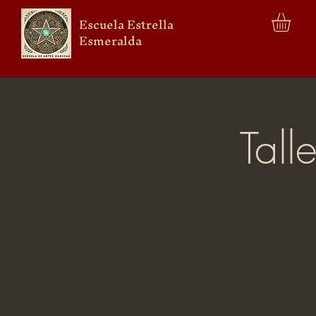
Escuela Estrella
Esmeralda
Tall