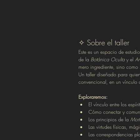
✧ Sobre el taller
Este es un espacio de estudio 
de la 
Botánica Oculta
 y el 
An
mero ingrediente, sino como s
Un taller diseñado para quien
convencional, en un vínculo 
Exploraremos:
El vínculo entre los espír
Cómo conectar y comunica
Los principios de la 
Morf
Las virtudes físicas, mági
Las correspondencias pla