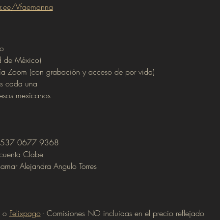
ktr.ee/Vfaemanna
to
 de México)
vía Zoom (con grabación y acceso de por vida)
as cada una
sos mexicanos
 2537 0677 9368
 cuenta Clabe 
r Alejandra Angulo Torres
 o 
Felixpago
 - Comisiones NO incluidas en el precio reflejado