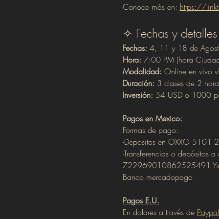
Conoce más en: 
https://lin
✧ Fechas y detalles
Fechas:
 4, 11 y 18 de Agos
Hora:
 7:00 PM (hora Ciudad
Modalidad:
 Online en vivo 
Duración:
 3 clases de 2 hor
Inversión:
 54 USD o 1000 pe
Pagos en Mexico:
Formas de pago:
-Depositos en OXXO 5101
-Transferencias o depósitos a
722969010862525491 Ysama
Banco mercadopago
Pagos E.U.
En dolares a través de 
Paypal