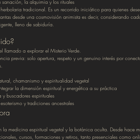
a sanación, la alquimia y los rituales
 herbolaria tradicional. Es un recorrido iniciático para quienes des
 plantas desde una cosmovisión animista es decir, considerando ca
ligente, lleno de sabiduría.
gido?
s el llamado a explorar el Misterio Verde.
ncia previa: solo apertura, respeto y un genuino interés por conec
s.
tural, chamanismo y espiritualidad vegetal
tegrar la dimensión espiritual y energética a su práctica
 y buscadores espirituales
esoterismo y tradiciones ancestrales
dora
la medicina espiritual vegetal y la botánica oculta. Desde hace 
cionales, cursos, formaciones y retiros, tanto presenciales como onl