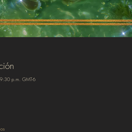
ción
 9:30 p.m. GMT-6
dos