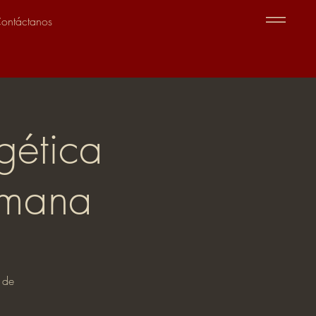
ontáctanos
gética
emana
 de