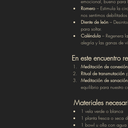
emocional, bueno para l
Romero
 – Estimula la ci
nos sentimos debilitados 
Diente de león
 – Desint
para soltar.
Caléndula
 – Regenera la
alegría y las ganas de viv
En este encuentro r
Meditación de conexión
Ritual de transmutación
 
Meditación de sanación
equilibrio para nuestro c
Materiales necesar
1 vela verde o blanca
1 planta fresca o seca de 
1 bowl u olla con agua f