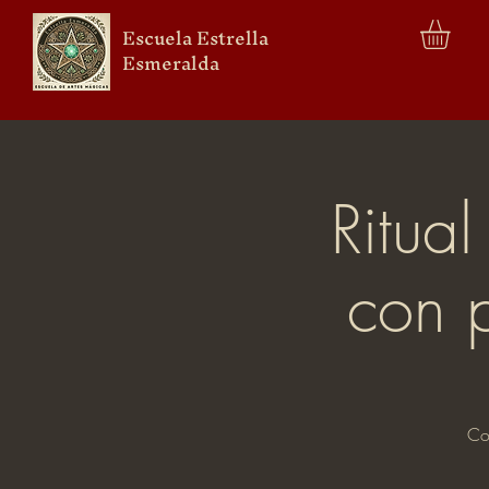
Escuela Estrella
Esmeralda
Ritua
con 
Co