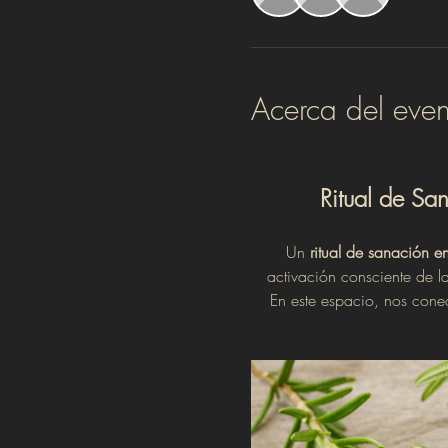
Acerca del even
Ritual de Sa
Un 
ritual de sanación e
activación consciente de la
 En este espacio, nos conectamos con fuerzas sanadoras —visibles e invisibles— para limpiar bloqueos, restaurar el flujo 