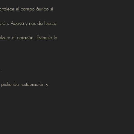
ortalece el campo áurico si 
ción. Apoya y nos da fuerza 
zura al corazón. Estimula la 
.
, pidiendo restauración y 