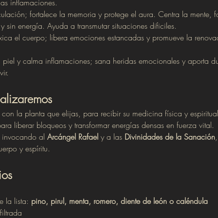
as inflamaciones.
rculación; fortalece la memoria y protege el aura. Centra la mente, f
y sin energía. Ayuda a transmutar situaciones dificiles.
oxica el cuerpo; libera emociones estancadas y promueve la renova
 piel y calma inflamaciones; sana heridas emocionales y aporta dul
ir. 
ealizaremos
 con la planta que elijas, para recibir su medicina física y espiritual
para liberar bloqueos y transformar energías densas en fuerza vital.
 invocando al 
Arcángel Rafael
 y a las 
Divinidades de la Sanación
uerpo y espíritu.
ios
la lista: 
pino, pirul, menta, romero, diente de león o caléndula
iltrada