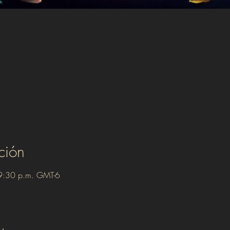
ción
9:30 p.m. GMT-6