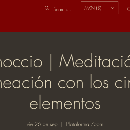
MXN ($)
C
noccio | Meditaci
neación con los c
elementos
vie 26 de sep
  |  
Plataforma Zoom