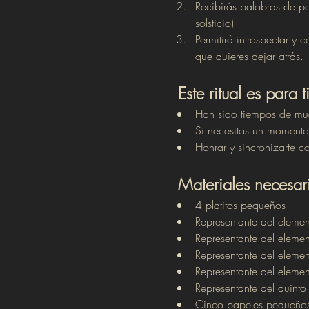
Recibirás palabras de po
solsticio)
Permitirá introspectar y
que quieres dejar atrás.
Este ritual es para 
Han sido tiempos de muc
Si necesitas un momento 
Honrar y sincronizarte c
Materiales necesar
4 platitos pequeños
Representante del elemen
Representante del element
Representante del elemen
Representante del elem
Representante del quinto
Cinco papeles pequeños 