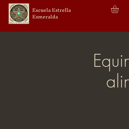
Escuela Estrella
Esmeralda
Equi
ali