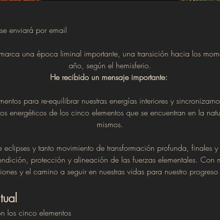
se enviará por email
marca una época liminal importante, una transición hacia los mome
año, según el hemisferio.
He recibido un mensaje importante: 
entos para re-equilibrar nuestras energías interiores y sincronizarno
ujos energéticos de los cinco elementos que se encuentran en la nat
mismos.
eclipses y tanto movimiento de transformación profunda, finales y
endición, protección y alineación de las fuerzas elementales. Con 
ones y el camino a seguir en nuestras vidas para nuestro progreso m
tual
n los cinco elementos