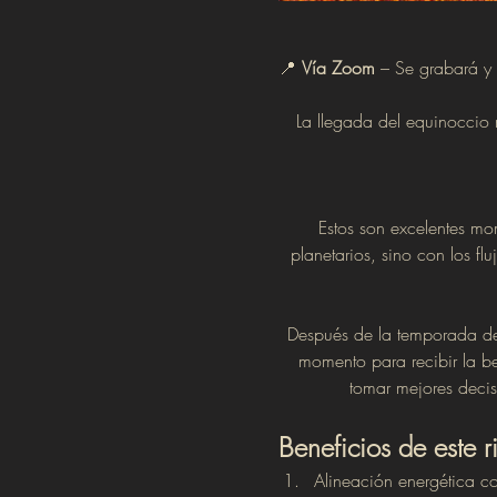
📍 
Vía Zoom
 – Se grabará y 
La llegada del equinoccio 
Estos son excelentes mom
planetarios, sino con los fl
Después de la temporada de 
momento para recibir la b
tomar mejores decisi
Beneficios de este ri
Alineación energética co