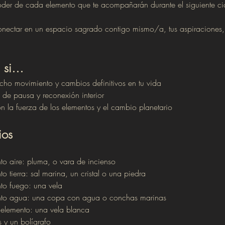
der de cada elemento que te acompañarán durante el siguiente cicl
 conectar en un espacio sagrado contigo mismo/a, tus aspiraciones,
ti si…
ho movimiento y cambios definitivos en tu vida
de pausa y reconexión interior
on la fuerza de los elementos y el cambio planetario
ios
to aire: pluma, o vara de incienso
o tierra: sal marina, un cristal o una piedra
to fuego: una vela 
ento agua: una copa con agua o conchas marinas
 elemento: una vela blanca
y un bolígrafo