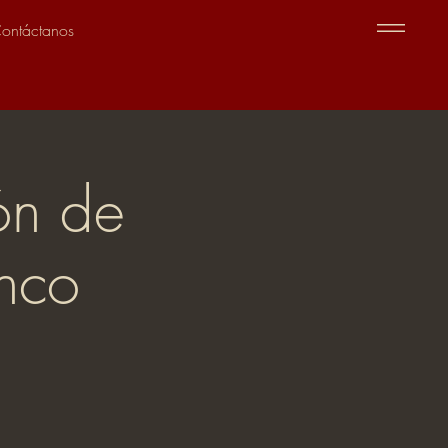
ontáctanos
ón de
inco