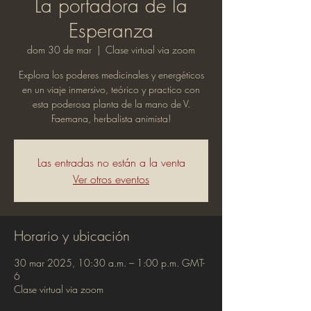
La portadora de la
Esperanza
dom 30 de mar
  |  
Clase virtual via zoom
Explora los poderes medicinales y energéticos
en un viaje inmersivo, teórico y practico con
esta poderosa planta de la mano de V.
Faemana, herbalista animista!
Las entradas no están a la venta
Ver otros eventos
Horario y ubicación
30 mar 2025, 10:30 a.m. – 1:00 p.m. GMT-
6
Clase virtual via zoom