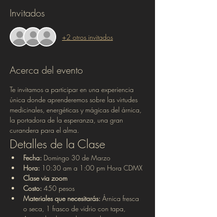
Invitados
+2 otros invitados
Acerca del evento
Te invitamos a participar en una experiencia 
única donde aprenderemos sobre las virtudes 
medicinales, energéticas y mágicas del árnica, 
la portadora de la esperanza, una gran 
curandera para el alma.
Detalles de la Clase
Fecha:
 Domingo 30 de Marzo
Hora:
 10:30 am a 1:00 pm Hora CDMX
Clase via zoom
Costo:
 450 pesos 
Materiales que necesitarás: 
Árnica fresca 
o seca, 1 frasco de vidrio con tapa, 