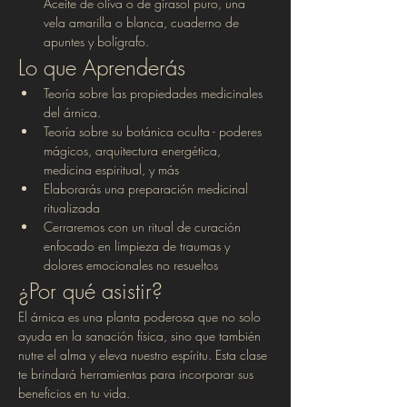
Aceite de oliva o de girasol puro, una 
vela amarilla o blanca, cuaderno de 
apuntes y bolígrafo.
Lo que Aprenderás
Teoría sobre las propiedades medicinales 
del árnica.
Teoría sobre su botánica oculta - poderes 
mágicos, arquitectura energética, 
medicina espiritual, y más
Elaborarás una preparación medicinal 
ritualizada 
Cerraremos con un ritual de curación 
enfocado en limpieza de traumas y 
dolores emocionales no resueltos 
¿Por qué asistir?
El árnica es una planta poderosa que no solo 
ayuda en la sanación física, sino que también 
nutre el alma y eleva nuestro espíritu. Esta clase 
te brindará herramientas para incorporar sus 
beneficios en tu vida. 