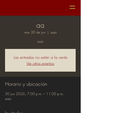
aa
mar 30 de jun
  |  
aaa
aaa
Las entradas no están a la venta
Ver otros eventos
Horario y ubicación
30 jun 2026, 7:00 p.m. – 11:00 p.m.
aaa