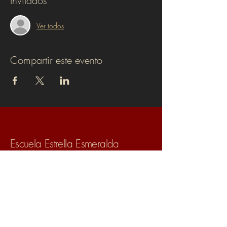
Invitados
Ver todos
Compartir este evento
Escuela Estrella Esmeralda
escuelaestrellaesmeralda@gmail.com
México