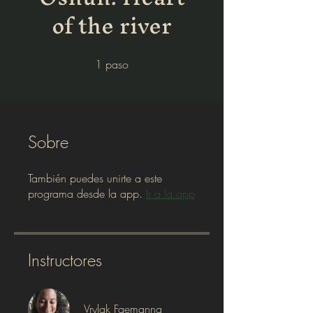
of the river
1
paso
1 paso
Sobre
También puedes unirte a este
programa desde la app.
Ir a la app
Instructores
Vrylak Faemanna