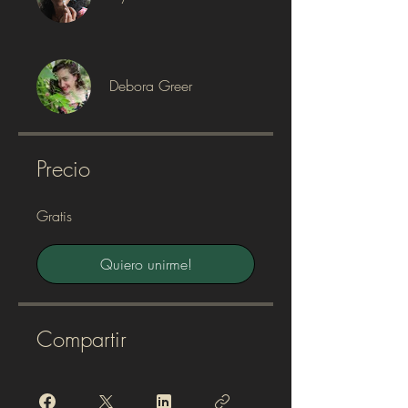
Debora Greer
Precio
Gratis
Quiero unirme!
Compartir